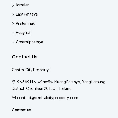
Jomtien
East Pattaya
Pratumnak
Huay Yai
Central pattaya
Contact Us
Central City Property
96 389 M 6 เพนียดช้าง Muang Pattaya, Bang Lamung
District, Chon Buri 20150, Thailand
contact@centralcityproperty.com
Contact us