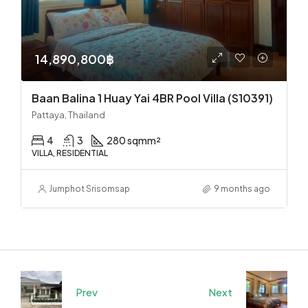
14,890,800฿
Baan Balina 1 Huay Yai 4BR Pool Villa (S10391)
Pattaya, Thailand
4
3
280 sqm
m²
VILLA, RESIDENTIAL
Jumphot Srisomsap
9 months ago
Prev
Next