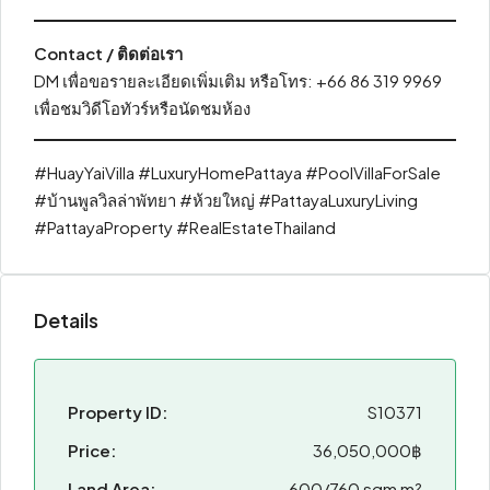
Contact / ติดต่อเรา
DM เพื่อขอรายละเอียดเพิ่มเติม หรือโทร: +66 86 319 9969
เพื่อชมวิดีโอทัวร์หรือนัดชมห้อง
#HuayYaiVilla #LuxuryHomePattaya #PoolVillaForSale
#บ้านพูลวิลล่าพัทยา #ห้วยใหญ่ #PattayaLuxuryLiving
#PattayaProperty #RealEstateThailand
Details
Property ID:
S10371
Price:
36,050,000฿
Land Area:
600/760 sqm m²